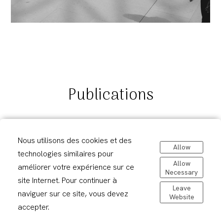
Publications
Nous utilisons des cookies et des
Spreads Magazine : Publication Web et Print
2025
Allow
technologies similaires pour
Allow
améliorer votre expérience sur ce
Docu Magazine : Art & Photography Books
2024
Necessary
site Internet. Pour continuer à
Leave
naviguer sur ce site, vous devez
Website
Docu Books : Best of Documentary and
2023
accepter.
Street Photography